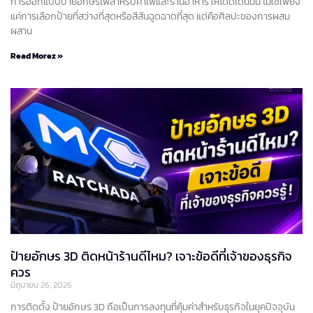
การออกแบบป้ายอักษรไฟสำหรับคาเฟ่และร้านอาหาร ให้โดดเด่นนั้น ไม่ใช่เพียง
แค่การเลือกป้ายที่สว่างที่สุดหรือสีสันฉูดฉาดที่สุด แต่คือศิลปะของการผสม
ผสาน
Read Morez »
ป้ายอักษร 3D ติดหน้าร้านดีไหม? เจาะข้อดีที่เจ้าของธุรกิจ
ควร
มิถุนายน 26, 2026
การติดตั้ง ป้ายอักษร 3D ถือเป็นการลงทุนที่คุ้มค่าสำหรับธุรกิจในยุคปัจจุบัน