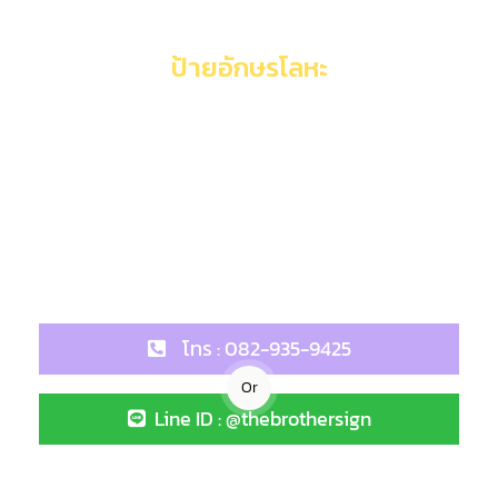
เรารับทำป้ายเพื่อธุรกิจคุณ
ป
า
ย
อ
ก
ษ
ร
โ
ล
ห
ะ
ป
า
ย
บราเธอร์ รับทำป้าย รับออกแบบ ผลิต และติดตั้งงานป้ายโฆษณา
เช่น รับทำป้ายทาวเวอร์ อักษรโลหะ ป้ายติดอาคาร ป้ายบิลบอร์ด
ป้ายกล่องไฟ ป้ายอักษร ป้ายไฟแอลอีดี ป้ายบริษัท งานหุ้มอาคาร
งานติดสติกเกอร์ งานปั้นทุกประเภท งานรีโนเวทซ่อมแซม งาน
ออกแบบและติดตั้ง เราบริการรับทำป้ายในราคาที่สมเหตุสมผล
และเป็นกันเอง ปรับตามงบประมาณที่ลูกค้ามีให้
โทร : 082-935-9425
Or
Line ID : @thebrothersign