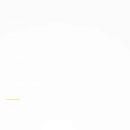
หน้าแรก
เกี่ยวกับเรา
รับทำป้าย
ผลงานป้าย
ติดต่อเรา
นโยบายความเป็นส่วนตัว
บริการของเรา
รับทำป้ายทาวเวอร์
รับทำป้ายติดอาคาร