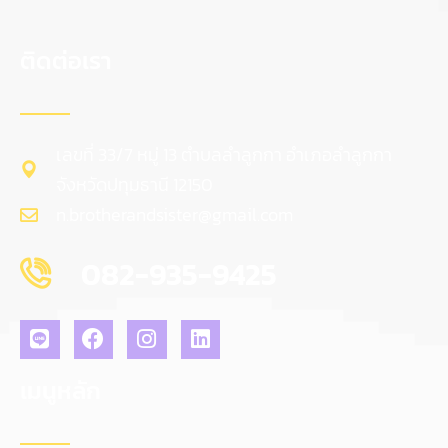
ติดต่อเรา
เลขที่ 33/7 หมู่ 13 ตำบลลำลูกกา อำเภอลำลูกกา
จังหวัดปทุมธานี 12150
n.brotherandsister@gmail.com
082-935-9425
เมนูหลัก