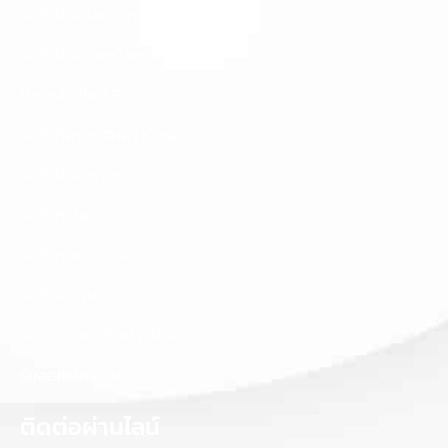
รับทำป้ายบิลบอร์ด
รับทำป้ายอักษรโลหะ
ป้ายกล่องไฟ LED
รับทำตู้ครอบสินค้า Kiosk
รับทำป้ายจราจร
รับทำหุ่นไฟเบอร์กลาส
รับทำตกแต่งอาคาร
รับติดสติกเกอร์
รับซ่อมป้าย ปรับปรุงป้าย
รับออกแบบป้าย
ติดต่อผ่านไลน์