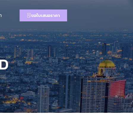
า
ขอใบเสนอราคา
ED