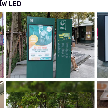
งไฟ LED