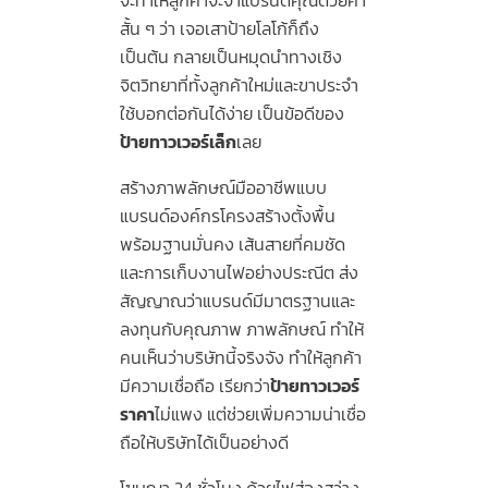
สั้น ๆ ว่า เจอเสาป้ายโลโก้ก็ถึง
เป็นต้น กลายเป็นหมุดนำทางเชิง
จิตวิทยาที่ทั้งลูกค้าใหม่และขาประจำ
ใช้บอกต่อกันได้ง่าย เป็นข้อดีของ
ป้ายทาวเวอร์เล็ก
เลย
สร้างภาพลักษณ์มืออาชีพแบบ
แบรนด์องค์กรโครงสร้างตั้งพื้น
พร้อมฐานมั่นคง เส้นสายที่คมชัด
และการเก็บงานไฟอย่างประณีต ส่ง
สัญญาณว่าแบรนด์มีมาตรฐานและ
ลงทุนกับคุณภาพ ภาพลักษณ์ ทำให้
คนเห็นว่าบริษัทนี้จริงจัง ทำให้ลูกค้า
มีความเชื่อถือ เรียกว่า
ป้ายทาวเวอร์
ราคา
ไม่แพง แต่ช่วยเพิ่มความน่าเชื่อ
ถือให้บริษัทได้เป็นอย่างดี
โฆษณา 24 ชั่วโมง ด้วยไฟส่องสว่าง