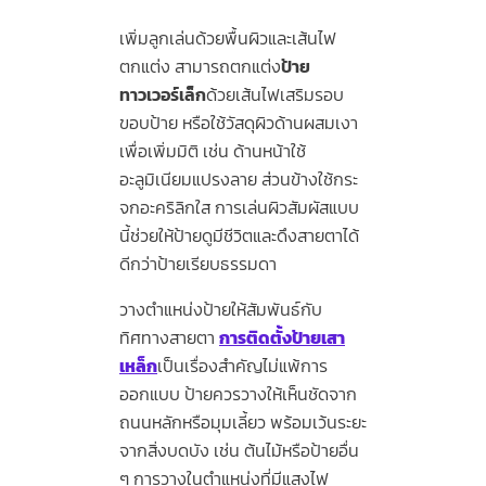
เพิ่มลูกเล่นด้วยพื้นผิวและเส้นไฟ
ตกแต่ง สามารถตกแต่ง
ป้าย
ทาวเวอร์เล็ก
ด้วยเส้นไฟเสริมรอบ
ขอบป้าย หรือใช้วัสดุผิวด้านผสมเงา
เพื่อเพิ่มมิติ เช่น ด้านหน้าใช้
อะลูมิเนียมแปรงลาย ส่วนข้างใช้กระ
จกอะคริลิกใส การเล่นผิวสัมผัสแบบ
นี้ช่วยให้ป้ายดูมีชีวิตและดึงสายตาได้
ดีกว่าป้ายเรียบธรรมดา
วางตำแหน่งป้ายให้สัมพันธ์กับ
ทิศทางสายตา
การติดตั้งป้ายเสา
เหล็ก
เป็นเรื่องสำคัญไม่แพ้การ
ออกแบบ ป้ายควรวางให้เห็นชัดจาก
ถนนหลักหรือมุมเลี้ยว พร้อมเว้นระยะ
จากสิ่งบดบัง เช่น ต้นไม้หรือป้ายอื่น
ๆ การวางในตำแหน่งที่มีแสงไฟ