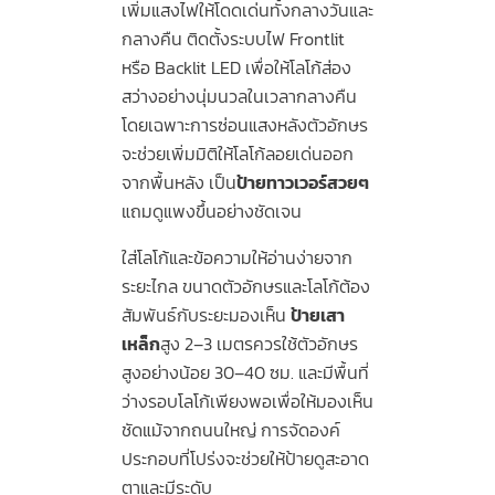
เพิ่มแสงไฟให้โดดเด่นทั้งกลางวันและ
กลางคืน ติดตั้งระบบไฟ Frontlit
หรือ Backlit LED เพื่อให้โลโก้ส่อง
สว่างอย่างนุ่มนวลในเวลากลางคืน
โดยเฉพาะการซ่อนแสงหลังตัวอักษร
จะช่วยเพิ่มมิติให้โลโก้ลอยเด่นออก
จากพื้นหลัง เป็น
ป้ายทาวเวอร์สวยๆ
แถมดูแพงขึ้นอย่างชัดเจน
ใส่โลโก้และข้อความให้อ่านง่ายจาก
ระยะไกล ขนาดตัวอักษรและโลโก้ต้อง
สัมพันธ์กับระยะมองเห็น
ป้ายเสา
เหล็ก
สูง 2–3 เมตรควรใช้ตัวอักษร
สูงอย่างน้อย 30–40 ซม. และมีพื้นที่
ว่างรอบโลโก้เพียงพอเพื่อให้มองเห็น
ชัดแม้จากถนนใหญ่ การจัดองค์
ประกอบที่โปร่งจะช่วยให้ป้ายดูสะอาด
ตาและมีระดับ