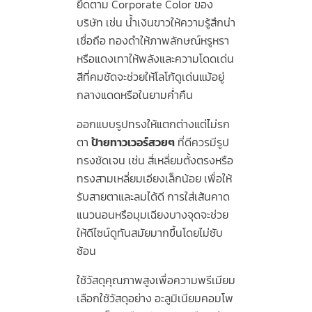
ยึดตาม Corporate Color ของ
บริษัท เช่น น้ำเงินขาวให้ความรู้สึกน่า
เชื่อถือ ทองดำให้ภาพลักษณ์หรูหรา
หรือแดงเทาให้พลังและความโดดเด่น
สีที่คมชัดจะช่วยให้โลโก้ดูเด่นแม้อยู่
กลางแดดหรือในยามค่ำคืน
ออกแบบรูปทรงให้แตกต่างแต่ไม่รก
ตา
ป้ายทาวเวอร์สวยๆ
ที่ดีควรมีรูป
ทรงชัดเจน เช่น สี่เหลี่ยมตั้งตรงหรือ
ทรงสามเหลี่ยมเอียงเล็กน้อย เพื่อให้
รับสายตาและลมได้ดี การใส่เส้นคาด
แนวนอนหรือมุมเฉียงบางจุดจะช่วย
ให้ดีไซน์ดูทันสมัยมากขึ้นโดยไม่ซับ
ซ้อน
ใช้วัสดุคุณภาพสูงเพื่อความพรีเมียม
เลือกใช้วัสดุอย่าง อะลูมิเนียมคอมโพ