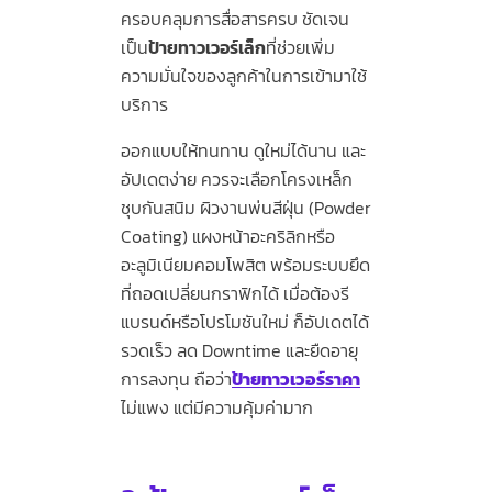
ครอบคลุมการสื่อสารครบ ชัดเจน
เป็น
ป้ายทาวเวอร์เล็ก
ที่ช่วยเพิ่ม
ความมั่นใจของลูกค้าในการเข้ามาใช้
บริการ
ออกแบบให้ทนทาน ดูใหม่ได้นาน และ
อัปเดตง่าย ควรจะเลือกโครงเหล็ก
ชุบกันสนิม ผิวงานพ่นสีฝุ่น (Powder
Coating) แผงหน้าอะคริลิกหรือ
อะลูมิเนียมคอมโพสิต พร้อมระบบยึด
ที่ถอดเปลี่ยนกราฟิกได้ เมื่อต้องรี
แบรนด์หรือโปรโมชันใหม่ ก็อัปเดตได้
รวดเร็ว ลด Downtime และยืดอายุ
การลงทุน ถือว่า
ป้ายทาวเวอร์ราคา
ไม่แพง แต่มีความคุ้มค่ามาก