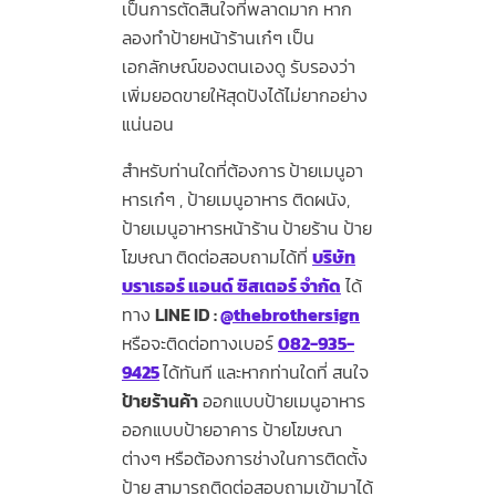
เป็นการตัดสินใจที่พลาดมาก หาก
ลองทำป้ายหน้าร้านเก๋ๆ เป็น
เอกลักษณ์ของตนเองดู รับรองว่า
เพิ่มยอดขายให้สุดปังได้ไม่ยากอย่าง
แน่นอน
สำหรับท่านใดที่ต้องการ
ป้ายเมนูอา
หารเก๋ๆ , ป้ายเมนูอาหาร ติดผนัง,
ป้ายเมนูอาหารหน้าร้าน
ป้ายร้าน ป้าย
โฆษณา
ติดต่อสอบถามได้ที่
บริษัท
บราเธอร์ แอนด์ ซิสเตอร์ จำกัด
ได้
ทาง
LINE ID :
@thebrothersign
หรือจะติดต่อทางเบอร์
082-935-
9425
ได้ทันที และหากท่านใดที่ สนใจ
ป้ายร้านค้า
ออกแบบป้ายเมนูอาหาร
ออกแบบป้ายอาคาร ป้ายโฆษณา
ต่างๆ หรือต้องการช่างในการติดตั้ง
ป้าย
สามารถติดต่อสอบถามเข้ามาได้